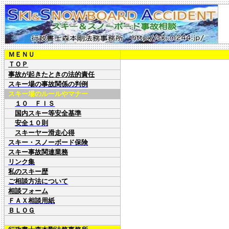
ＭＥＮＵ
ＴＯＰ
事故が起きたときの法的責任
スキー場の事故関係の判例
スキー場のルールやマナー
１０ ＦＩＳ
国内スキー等安全基準
安全１０則
スキーヤー滑走心得
スキー・スノーボード保険
スキー事故関連業務
リンク集
私のスキー歴
ご相談方法について
相談フォーム
ＦＡＸ相談用紙
ＢＬＯＧ