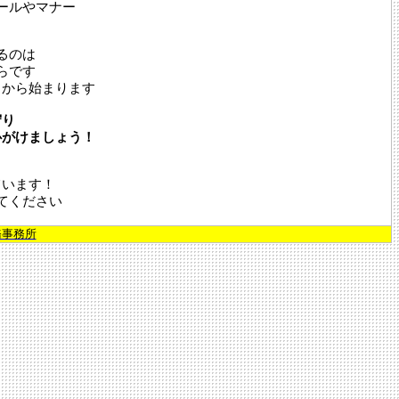
ールやマナー
るのは
らです
とから始まります
守り
心がけましょう！
ています！
てください
務事務所