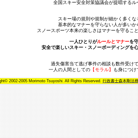
全国スキー安全対策協議会が提唱するル
スキー場の規則や規制が細かく多くな
基本的なマナーを守らない人が多いか
スノースポーツ本来の楽しさはマナーを守るこ
一人ひとりが
ルールとマナー
を
安全で楽しいスキー・スノーボーディングを
過失傷害当て逃げ事件の相談も数件受け
一人の人間としての
【モラル】
も身につけ
ght© 2002-2005 Morimoto Tsuyoshi. All Rights Reserved.
行政書士森本剛法