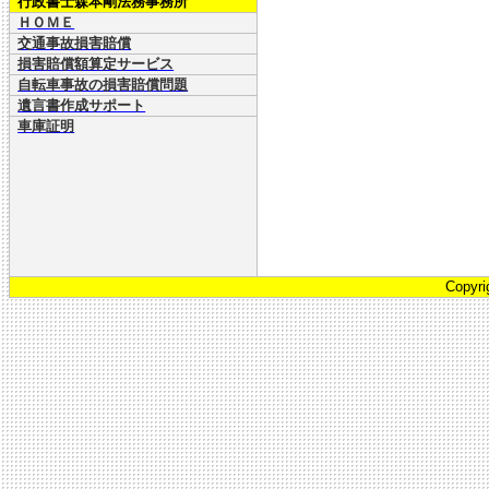
行政書士森本剛法務事務所
ＨＯＭＥ
交通事故損害賠償
損害賠償額算定サービス
自転車事故の損害賠償問題
遺言書作成サポート
車庫証明
Copyri