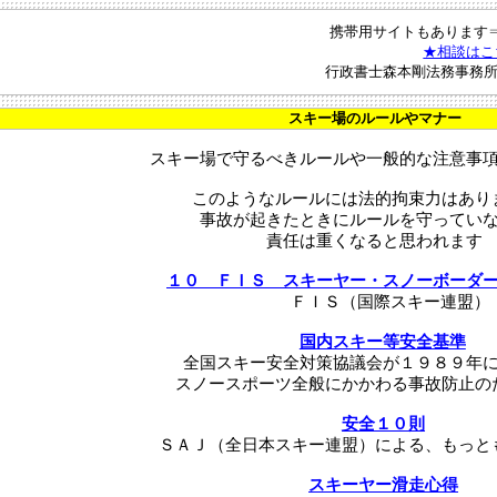
携帯用サイトもあります
★相談はこ
行政書士森本剛法務事務
スキー場のルールやマナー
スキー場で守るべきルールや一般的な注意事
このようなルールには法的拘束力はあり
事故が起きたときにルールを守ってい
責任は重くなると思われます
１０ ＦＩＳ スキーヤー・スノーボーダ
ＦＩＳ（国際スキー連盟）
国内スキー等安全基準
全国スキー安全対策協議会が１９８９年
スノースポーツ全般にかかわる事故防止の
安全１０則
ＳＡＪ（全日本スキー連盟）による、もっと
スキーヤー滑走心得