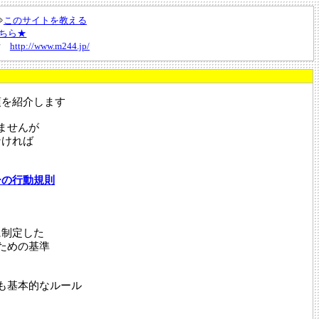
⇒
このサイトを教える
ちら★
所
http://www.m244.jp/
項を紹介します
ませんが
なければ
ーの行動規則
に制定した
ための基準
も基本的なルール